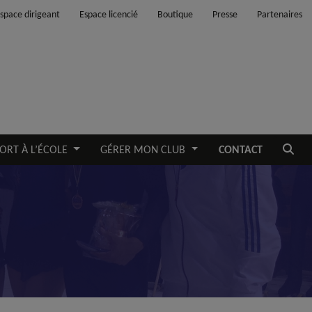
space dirigeant
Espace licencié
Boutique
Presse
Partenaires
Ouvrir
ORT À L’ÉCOLE
GÉRER MON CLUB
CONTACT