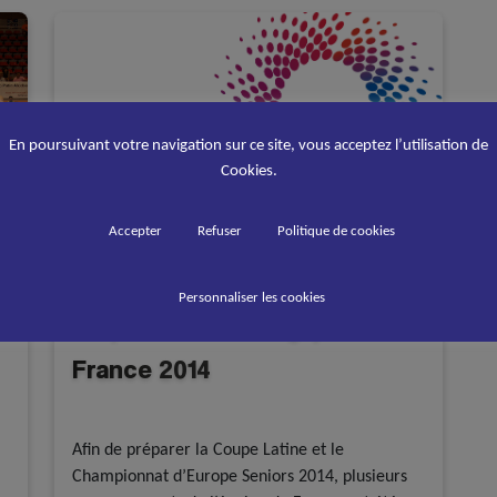
En poursuivant votre navigation sur ce site, vous acceptez l’utilisation de
Cookies.
Accepter
Refuser
Politique de cookies
Personnaliser les cookies
Préparation de l’Equipe de
France 2014
A la une - discipline
Rink Hockey
–
Afin de préparer la Coupe Latine et le
Championnat d’Europe Seniors 2014, plusieurs