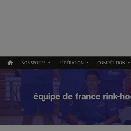
Aller au contenu principal
NOS SPORTS
FÉDÉRATION
COMPÉTITION
équipe de france rink-h