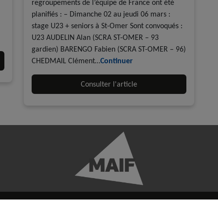
regroupements de l’équipe de France ont été
planifiés : – Dimanche 02 au jeudi 06 mars :
stage U23 + seniors à St-Omer Sont convoqués :
U23 AUDELIN Alan (SCRA ST-OMER – 93
gardien) BARENGO Fabien (SCRA ST-OMER – 96)
CHEDMAIL Clément…
Continuer
Consulter l'article
ENTIALITÉ
CRÉDITS
CONTACTER LA FF ROLLER ET SKATEBO