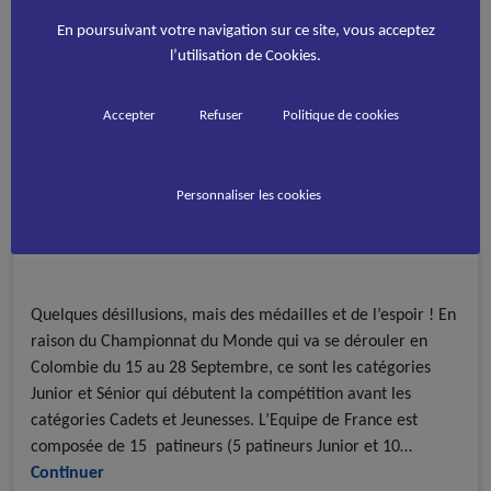
En poursuivant votre navigation sur ce site, vous acceptez
l’utilisation de Cookies.
Accepter
Refuser
Politique de cookies
Euro artistique 2015 : bilan junior /
Personnaliser les cookies
senior
A la une - discipline
Equipe de France
Résultats
Roller Artistique
Quelques désillusions, mais des médailles et de l’espoir ! En
raison du Championnat du Monde qui va se dérouler en
Colombie du 15 au 28 Septembre, ce sont les catégories
Junior et Sénior qui débutent la compétition avant les
catégories Cadets et Jeunesses. L’Equipe de France est
composée de 15 patineurs (5 patineurs Junior et 10…
Continuer