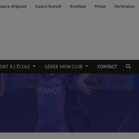
space dirigeant
Espace licencié
Boutique
Presse
Partenaires
Ouvrir
ORT À L’ÉCOLE
GÉRER MON CLUB
CONTACT