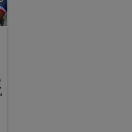
s
e
at