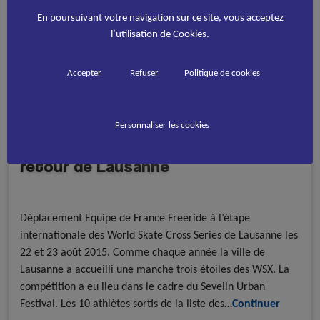
En poursuivant votre navigation sur ce site, vous acceptez
l’utilisation de Cookies.
Accepter
Refuser
Politique de cookies
Personnaliser les cookies
L’équipe de France Freeride de
retour de Lausanne
A la une - discipline
Roller Freestyle
Roller Inline Freestyle
Déplacement Equipe de France Freeride à l’étape
internationale des World Skate Cross Series de Lausanne les
22 et 23 août 2015. Comme chaque année la ville de
Lausanne a accueilli une manche trois étoiles des WSX. La
compétition a eu lieu dans le cadre du Sevelin Urban
Festival. Les 10 athlètes sortis de la liste des…
Continuer