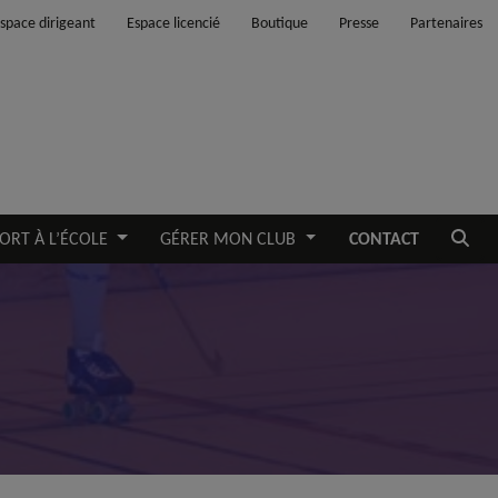
space dirigeant
Espace licencié
Boutique
Presse
Partenaires
Ouvrir
ORT À L’ÉCOLE
GÉRER MON CLUB
CONTACT