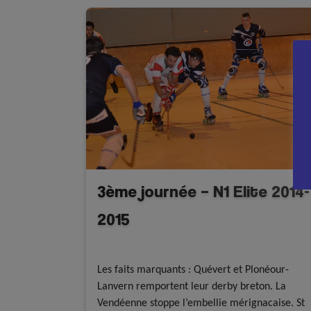
3ème journée – N1 Elite 2014-
2015
Résultats
Rink Hockey
Rink Hockey - N1 Elite
Les faits marquants : Quévert et Plonéour-
Lanvern remportent leur derby breton. La
Vendéenne stoppe l’embellie mérignacaise. St