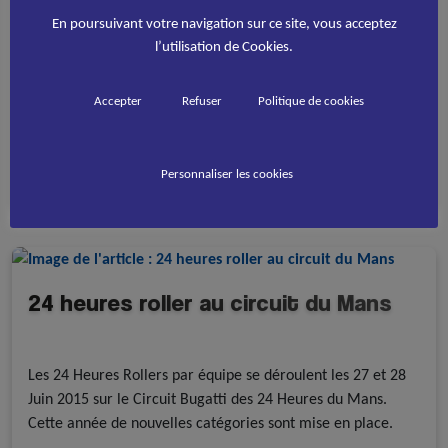
A la une - discipline
Evénements
Roller course
En poursuivant votre navigation sur ce site, vous acceptez
Le Circuit Bugatti des 24 Heures du Mans accueille chaque
l’utilisation de Cookies.
année plus de 15.000 patineurs. Les 27 et 28 Juin 2015
prochains, les 24 Heures Rollers repartent pour une
Accepter
Refuser
Politique de cookies
nouvelle édition par équipe, en duo, en trio ou en solo…
Consulter l'article
Personnaliser les cookies
24 heures roller au circuit du Mans
A la une - discipline
Roller course
Les 24 Heures Rollers par équipe se déroulent les 27 et 28
Juin 2015 sur le Circuit Bugatti des 24 Heures du Mans.
Cette année de nouvelles catégories sont mise en place.