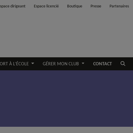
space dirigeant
Espace licencié
Boutique
Presse
Partenaires
Ouvrir
ORT À L’ÉCOLE
GÉRER MON CLUB
CONTACT