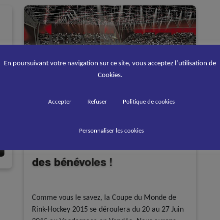
En poursuivant votre navigation sur ce site, vous acceptez l’utilisation de
Cookies.
e
Accepter
Refuser
Politique de cookies
ch
Personnaliser les cookies
Le mondial rink 2015 cherche
des bénévoles !
Evénements
Rink Hockey
Comme vous le savez, la Coupe du Monde de
Rink-Hockey 2015 se déroulera du 20 au 27 Juin