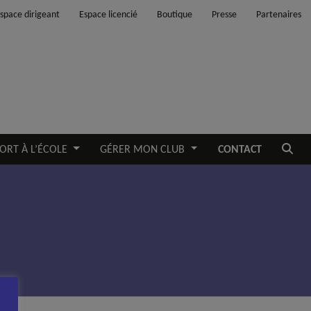
space dirigeant
Espace licencié
Boutique
Presse
Partenaires
Ouvrir
ORT À L’ÉCOLE
GÉRER MON CLUB
CONTACT