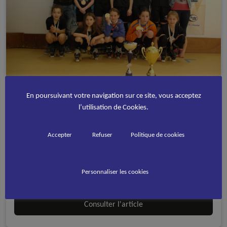
Championnat de France des Ligues
En poursuivant votre navigation sur ce site, vous acceptez
l’utilisation de Cookies.
Feminines U13
Accepter
Refuser
Politique de cookies
A la une - discipline
Rink Hockey
Le week end dernier s’est disputé le championnat de France
des Ligues Féminines U13 à Saint Sébastien sur Loire, tout
Personnaliser les cookies
proche de Nantes.
Consulter l'article