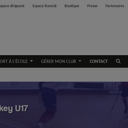
space dirigeant
Espace licencié
Boutique
Presse
Partenaires
Ouvrir
ORT À L’ÉCOLE
GÉRER MON CLUB
CONTACT
ckey U17