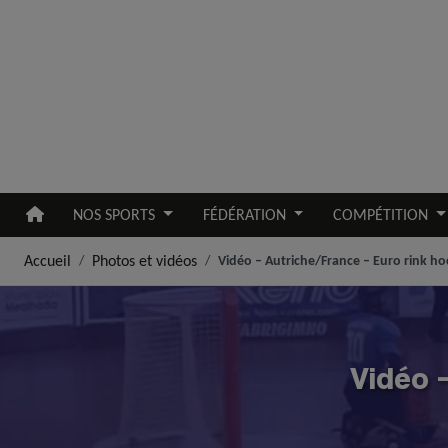
Aller au contenu principal
NOS SPORTS
FÉDÉRATION
COMPÉTITION
Accueil
Photos et vidéos
Vidéo – Autriche/France – Euro rink h
Vidéo –