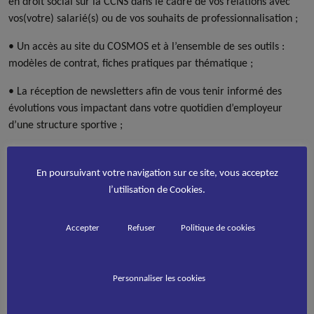
en droit social sur la CCNS dans le cadre de vos relations avec
vos(votre) salarié(s) ou de vos souhaits de professionnalisation ;
• Un accès au site du COSMOS et à l’ensemble de ses outils :
modèles de contrat, fiches pratiques par thématique ;
• La réception de newsletters afin de vous tenir informé des
évolutions vous impactant dans votre quotidien d’employeur
d’une structure sportive ;
• Des formations à un tarif préférentiel sur le droit du travail et
sur la gestion de vos salariés
En poursuivant votre navigation sur ce site, vous acceptez
l’utilisation de Cookies.
Vous trouverez l’ensemble des services du COSMOS présenté
dans le lien suivant :
https://www.youtube.com/watch?
Accepter
Refuser
Politique de cookies
v=b6l7D_x957Q
Que vous soyez employeur (permanent ou ponctuel) ou
envisagiez un recrutement prochain, la Fédération souhaite vous
Personnaliser les cookies
accompagner et vous proposer une adhésion au COSMOS à tarif
préférentiel afin que vous soyez mieux informé(e) et