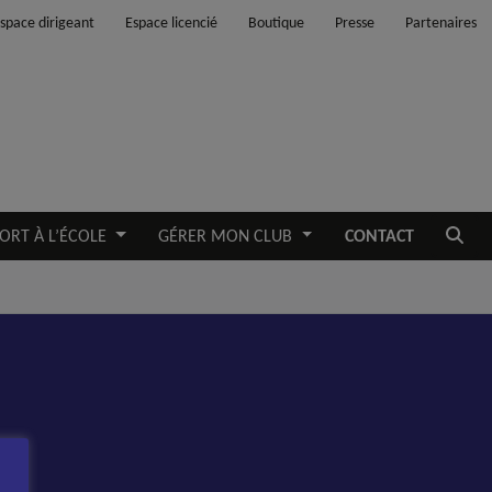
space dirigeant
Espace licencié
Boutique
Presse
Partenaires
Ouvrir
ORT À L’ÉCOLE
GÉRER MON CLUB
CONTACT