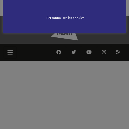
Modifié le 24 novembre 2018
Personnaliser les cookies
FACEBOOK
TWITTER
YOUTUBE
INSTAGRAM
RSS