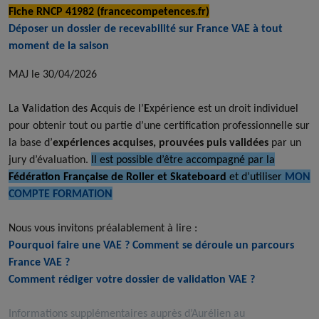
Fiche RNCP 41982 (francecompetences.fr)
Déposer un dossier de recevabilité sur France VAE
à tout
moment de la saison
MAJ le 30/04/2026
La
V
alidation des
A
cquis de l’
E
xpérience est un droit individuel
pour obtenir tout ou partie d’une certification professionnelle sur
la base d’
expériences acquises, prouvées puis validées
par un
jury d’évaluation.
Il est possible d’être accompagné par la
Fédération Française de Roller et Skateboard
et d’utiliser
MON
COMPTE FORMATION
Nous vous invitons préalablement à lire :
Pourquoi faire une VAE ?
Comment se déroule un parcours
France VAE ?
Comment rédiger votre dossier de validation VAE ?
Informations supplémentaires auprès d’Aurélien au