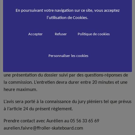
professionnelle des activités qu’il a menées, pour démontrer les
En poursuivant votre navigation sur ce site, vous acceptez
compétences, aptitudes et connaissances acquises en adéquation
l’utilisation de Cookies.
avec le
référentiel d’activité, de compétences et d’évaluation
.
Étape 6 :
Entretien avec le jury
Accepter
Refuser
Politique de cookies
Toute demande de validation des acquis de l’expérience prévue à
l’article L. 6411-1 du code du travail est soumise à̀ une
commission VAE. Elle formulera un avis circonstancié sur le
Personnaliser les cookies
dossier présenté à l’issue d’un entretien avec le candidat
conformément à la loi en vigueur. Celui-ci devra s’articuler entre
une présentation du dossier suivi par des questions-réponses de
la commission. L’entretien devra durer entre 20 minutes et une
heure maximum.
L’avis sera porté à la connaissance du jury pléniers tel que prévus
à l’article 24 du présent règlement.
Prendre contact avec Aurélien au 05 56 33 65 69
aurelien.faivre@ffroller-skateboard.com