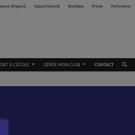
space dirigeant
Espace licencié
Boutique
Presse
Partenaires
Ouvrir
ORT À L’ÉCOLE
GÉRER MON CLUB
CONTACT