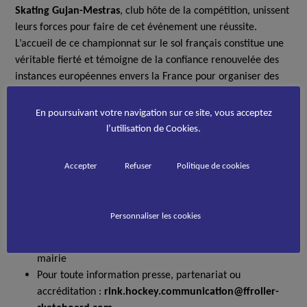
Skating Gujan-Mestras
, club hôte de la compétition, unissent
leurs forces pour faire de cet événement une réussite.
L’accueil de ce championnat sur le sol français constitue une
véritable fierté et témoigne de la confiance renouvelée des
instances européennes envers la France pour organiser des
compétitions de haut niveau.
En poursuivant votre navigation sur ce site, vous acceptez
Pendant six jours, Gujan-Mestras deviendra le
cœur battant
l’utilisation de Cookies.
du rink-hockey européen
, en rassemblant les meilleures
sélections U17 du continent.
Accepter
Refuser
Politique de cookies
Les informations à connaitre !
Du 14 au 19 juillet 2025
Personnaliser les cookies
L’évènement se déroulera à la
patinoire municipale de
Gujan-Mestras
, place du Général de Gaulle, à côté de la
mairie
Pour toute information presse, partenariat ou
accréditation :
rink.hockey.communication@ffroller-