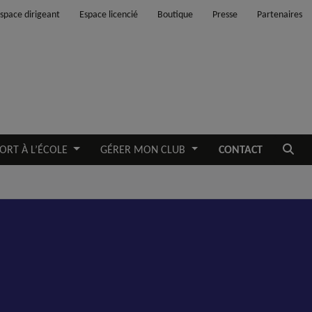
space dirigeant
Espace licencié
Boutique
Presse
Partenaires
Ouvrir
ORT À L’ÉCOLE
GÉRER MON CLUB
CONTACT