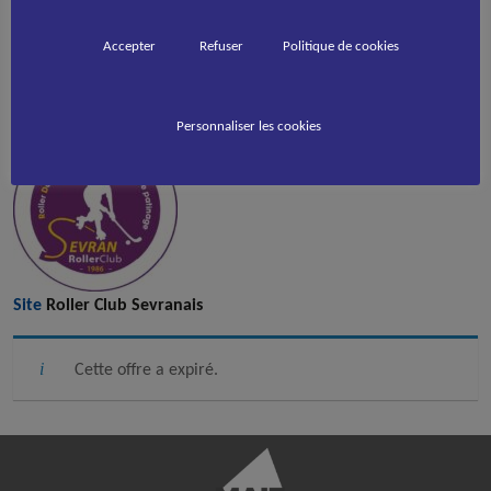
Clubs
SEVRAN
Accepter
Refuser
Politique de cookies
Publié il y a 1 an
Les candidatures sont actuellement fermées.
Personnaliser les cookies
Site
Roller Club Sevranais
Cette offre a expiré.