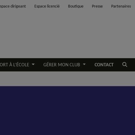
space dirigeant
Espace licencié
Boutique
Presse
Partenaires
Ouvrir
ORT À L’ÉCOLE
GÉRER MON CLUB
CONTACT