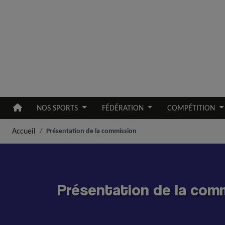
Aller au contenu principal
NOS SPORTS
FÉDÉRATION
COMPÉTITION
Accueil
Présentation de la commission
Présentation de la com