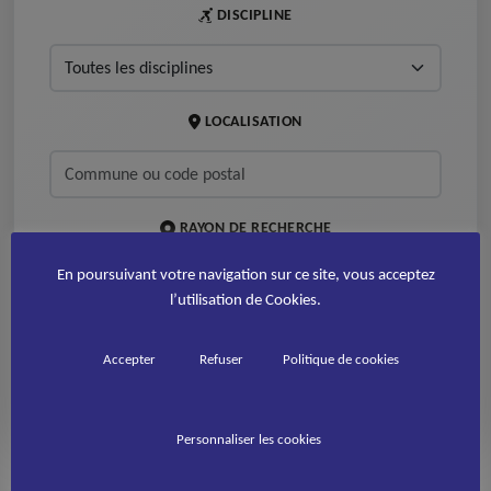
DISCIPLINE
LOCALISATION
RAYON DE RECHERCHE
En poursuivant votre navigation sur ce site, vous acceptez
km
l’utilisation de Cookies.
Accepter
Refuser
Politique de cookies
Réinitialiser
0
club(s) trouvé(s)
Personnaliser les cookies