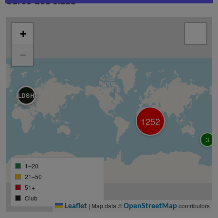
Carte des clubs
1256 résultats
+
−
LDSHC
1252
3
1–20
21–50
51+
Club
Leaflet
OpenStreetMap
|
Map data ©
contributors