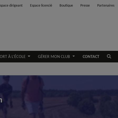
space dirigeant
Espace licencié
Boutique
Presse
Partenaires
Ouvrir
ORT À L’ÉCOLE
GÉRER MON CLUB
CONTACT
n