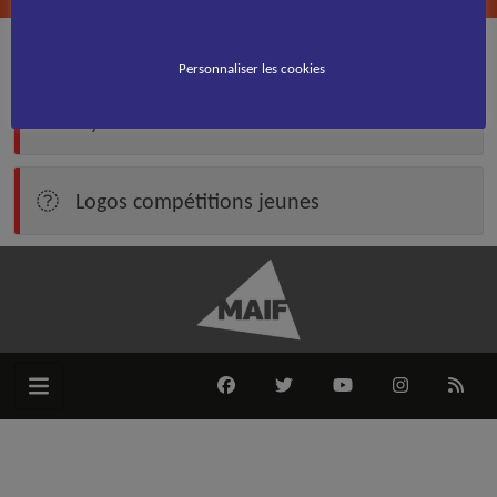
Accueil
Rink Hockey
>
>
Logos de la commission sportive rink hockey
Personnaliser les cookies
Logos de la commission sportive rink
hockey
Logos compétitions jeunes
FACEBOOK
TWITTER
YOUTUBE
INSTAGRAM
RSS